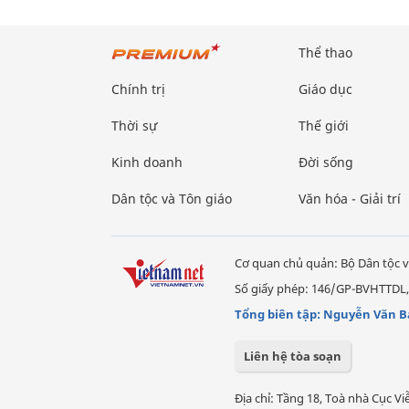
Thể thao
Chính trị
Giáo dục
Thời sự
Thế giới
Kinh doanh
Đời sống
Dân tộc và Tôn giáo
Văn hóa - Giải trí
Cơ quan chủ quản: Bộ Dân tộc v
Số giấy phép: 146/GP-BVHTTDL,
Tổng biên tập: Nguyễn Văn B
Liên hệ tòa soạn
Địa chỉ: Tầng 18, Toà nhà Cục 