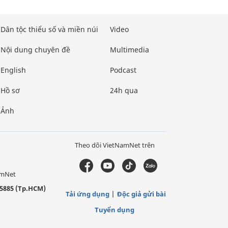
Dân tộc thiểu số và miền núi
Video
Nội dung chuyên đề
Multimedia
English
Podcast
Hồ sơ
24h qua
Ảnh
Theo dõi VietNamNet trên
amNet
5885 (Tp.HCM)
Tải ứng dụng
Độc giả gửi bài
Tuyển dụng