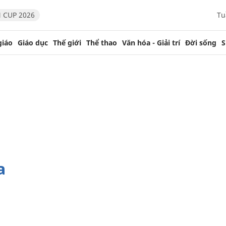
 CUP 2026
Tu
giáo
Giáo dục
Thế giới
Thể thao
Văn hóa - Giải trí
Đời sống
S
a