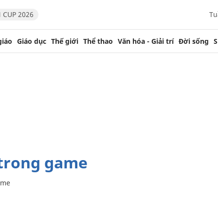
 CUP 2026
Tu
giáo
Giáo dục
Thế giới
Thể thao
Văn hóa - Giải trí
Đời sống
S
 trong game
ame