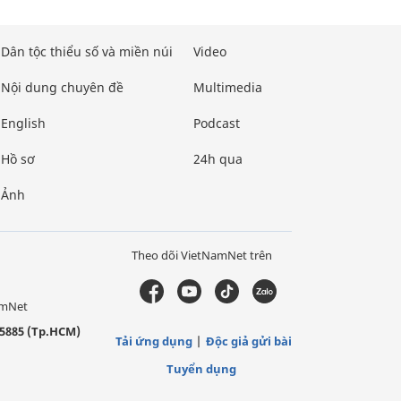
Dân tộc thiểu số và miền núi
Video
Nội dung chuyên đề
Multimedia
English
Podcast
Hồ sơ
24h qua
Ảnh
Theo dõi VietNamNet trên
amNet
5885 (Tp.HCM)
Tải ứng dụng
Độc giả gửi bài
Tuyển dụng