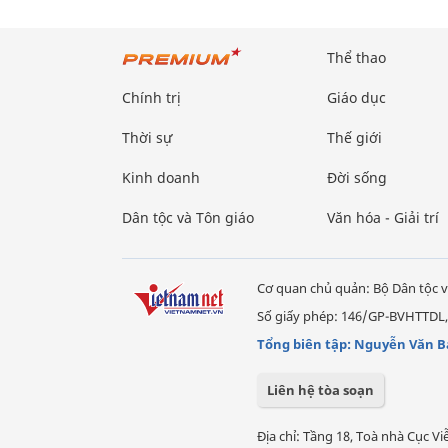
Thể thao
Chính trị
Giáo dục
Thời sự
Thế giới
Kinh doanh
Đời sống
Dân tộc và Tôn giáo
Văn hóa - Giải trí
Cơ quan chủ quản: Bộ Dân tộc v
Số giấy phép: 146/GP-BVHTTDL,
Tổng biên tập: Nguyễn Văn B
Liên hệ tòa soạn
Địa chỉ: Tầng 18, Toà nhà Cục 