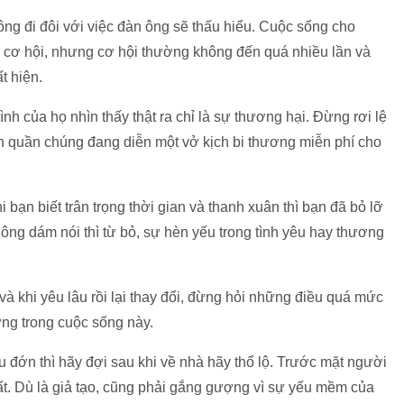
hông đi đôi với việc đàn ông sẽ thấu hiểu. Cuộc sống cho
n cơ hội, nhưng cơ hội thường không đến quá nhiều lần và
t hiện.
h của họ nhìn thấy thật ra chỉ là sự thương hại. Đừng rơi lệ
ên quần chúng đang diễn một vở kịch bi thương miễn phí cho
bạn biết trân trọng thời gian và thanh xuân thì bạn đã bỏ lỡ
ông dám nói thì từ bỏ, sự hèn yếu trong tình yêu hay thương
à khi yêu lâu rồi lại thay đổi, đừng hỏi những điều quá mức
ờng trong cuộc sống này.
au đớn thì hãy đợi sau khi về nhà hãy thổ lộ. Trước mặt người
ất. Dù là giả tạo, cũng phải gắng gượng vì sự yếu mềm của