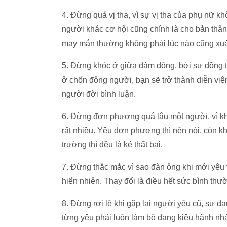
4. Đừng quá vị tha, vì sự vị tha của phụ nữ k
người khác cơ hội cũng chính là cho bản thâ
may mắn thường không phải lúc nào cũng xuấ
5. Đừng khóc ở giữa đám đông, bởi sự đồng tìn
ở chốn đông người, bạn sẽ trở thành diễn vi
người đời bình luận.
6. Đừng đơn phương quá lâu một người, vì khi 
rất nhiều. Yêu đơn phương thì nên nói, còn kh
trường thì đều là kẻ thất bại.
7. Đừng thắc mắc vì sao đàn ông khi mới yêu v
hiển nhiên. Thay đổi là điều hết sức bình thư
8. Đừng rơi lệ khi gặp lại người yêu cũ, sự đ
từng yêu phải luôn làm bộ dạng kiêu hãnh nh