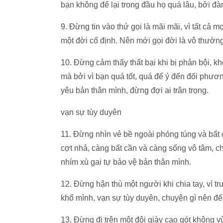
bạn không để lại trong đầu họ quá lâu, bởi 
9. Đừng tin vào thứ gọi là mãi mãi, vì tất cả m
một đời cố định. Nên mới gọi đời là vô thường 
10. Đừng cảm thấy thất bại khi bị phản bội, 
mà bởi vì bạn quá tốt, quá để ý đến đối phươ
yêu bản thân mình, đừng đợi ai trân trọng.
vạn sự tùy duyên
11. Đừng nhìn vẻ bề ngoài phóng túng và bấ
cợt nhả, càng bất cần và càng sống vô tâm, ch
nhím xù gai tự bảo vệ bản thân mình.
12. Đừng hận thù một người khi chia tay, vì t
khổ mình, vạn sự tùy duyên, chuyện gì nên đ
13. Đừng đi trên một đôi giày cao gót không 