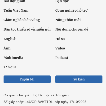
Bất động sản
Bạn đọc
Tuần Việt Nam
Công nghiệp hỗ trợ
Giảm nghèo bền vững
Nông thôn mới
Dân tộc thiểu số và miền núi
Nội dung chuyên đề
English
Hồ sơ
Ảnh
Video
Multimedia
Podcast
24h qua
Tuyến bài
Sự kiện
Cơ quan chủ quản: Bộ Dân tộc và Tôn giáo
Số giấy phép: 146/GP-BVHTTDL, cấp ngày 17/10/2025