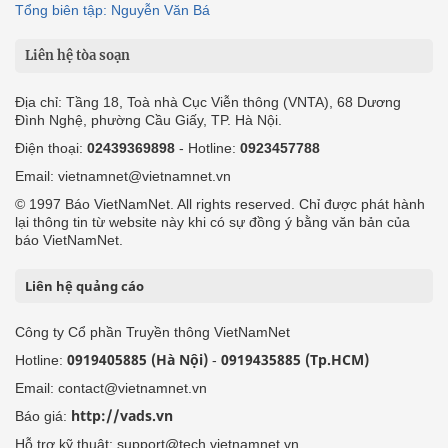
Tổng biên tập: Nguyễn Văn Bá
Liên hệ tòa soạn
Địa chỉ: Tầng 18, Toà nhà Cục Viễn thông (VNTA), 68 Dương
Đình Nghệ, phường Cầu Giấy, TP. Hà Nội.
Điện thoại:
02439369898
- Hotline:
0923457788
Email: vietnamnet@vietnamnet.vn
© 1997 Báo VietNamNet. All rights reserved. Chỉ được phát hành
lại thông tin từ website này khi có sự đồng ý bằng văn bản của
báo VietNamNet.
Liên hệ quảng cáo
Công ty Cổ phần Truyền thông VietNamNet
0919405885 (Hà Nội)
0919435885 (Tp.HCM)
Hotline:
-
Email: contact@vietnamnet.vn
http://vads.vn
Báo giá:
Hỗ trợ kỹ thuật: support@tech.vietnamnet.vn