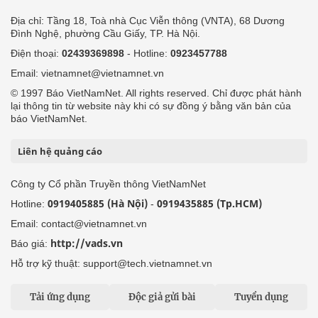
Địa chỉ: Tầng 18, Toà nhà Cục Viễn thông (VNTA), 68 Dương
Đình Nghệ, phường Cầu Giấy, TP. Hà Nội.
Điện thoại:
02439369898
- Hotline:
0923457788
Email: vietnamnet@vietnamnet.vn
© 1997 Báo VietNamNet. All rights reserved. Chỉ được phát hành
lại thông tin từ website này khi có sự đồng ý bằng văn bản của
báo VietNamNet.
Liên hệ quảng cáo
Công ty Cổ phần Truyền thông VietNamNet
0919405885 (Hà Nội)
0919435885 (Tp.HCM)
Hotline:
-
Email: contact@vietnamnet.vn
http://vads.vn
Báo giá:
Hỗ trợ kỹ thuật: support@tech.vietnamnet.vn
Tải ứng dụng
Độc giả gửi bài
Tuyển dụng