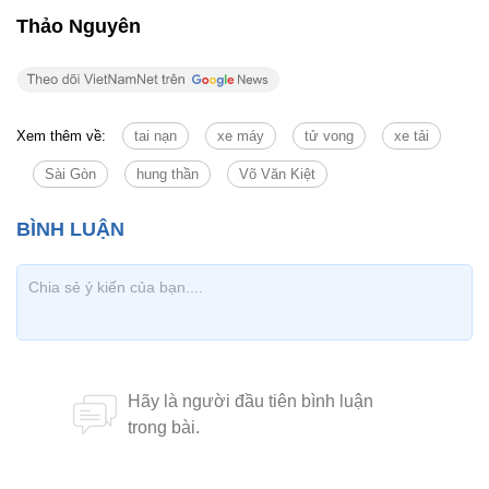
Thảo Nguyên
Xem thêm về:
tai nạn
xe máy
tử vong
xe tải
Sài Gòn
hung thần
Võ Văn Kiệt