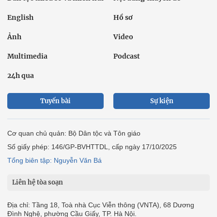
English
Hồ sơ
Ảnh
Video
Multimedia
Podcast
24h qua
Tuyến bài
Sự kiện
Cơ quan chủ quản: Bộ Dân tộc và Tôn giáo
Số giấy phép: 146/GP-BVHTTDL, cấp ngày 17/10/2025
Tổng biên tập: Nguyễn Văn Bá
Liên hệ tòa soạn
Địa chỉ: Tầng 18, Toà nhà Cục Viễn thông (VNTA), 68 Dương
Đình Nghệ, phường Cầu Giấy, TP. Hà Nội.