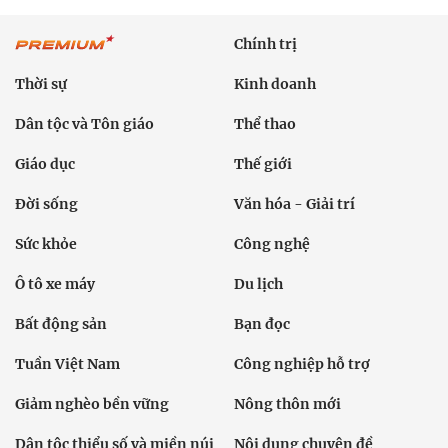
Chính trị
Thời sự
Kinh doanh
Dân tộc và Tôn giáo
Thể thao
Giáo dục
Thế giới
Đời sống
Văn hóa - Giải trí
Sức khỏe
Công nghệ
Ô tô xe máy
Du lịch
Bất động sản
Bạn đọc
Tuần Việt Nam
Công nghiệp hỗ trợ
Giảm nghèo bền vững
Nông thôn mới
Dân tộc thiểu số và miền núi
Nội dung chuyên đề