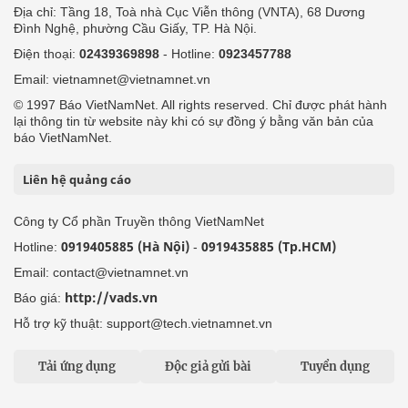
Địa chỉ: Tầng 18, Toà nhà Cục Viễn thông (VNTA), 68 Dương
Đình Nghệ, phường Cầu Giấy, TP. Hà Nội.
Điện thoại:
02439369898
- Hotline:
0923457788
Email: vietnamnet@vietnamnet.vn
© 1997 Báo VietNamNet. All rights reserved. Chỉ được phát hành
lại thông tin từ website này khi có sự đồng ý bằng văn bản của
báo VietNamNet.
Liên hệ quảng cáo
Công ty Cổ phần Truyền thông VietNamNet
0919405885 (Hà Nội)
0919435885 (Tp.HCM)
Hotline:
-
Email: contact@vietnamnet.vn
http://vads.vn
Báo giá:
Hỗ trợ kỹ thuật: support@tech.vietnamnet.vn
Tải ứng dụng
Độc giả gửi bài
Tuyển dụng