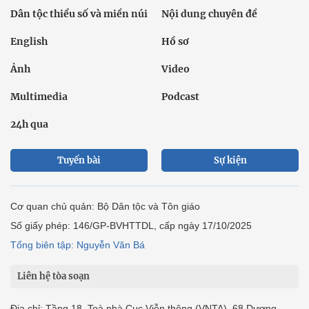
Dân tộc thiểu số và miền núi
Nội dung chuyên đề
English
Hồ sơ
Ảnh
Video
Multimedia
Podcast
24h qua
Tuyến bài
Sự kiện
Cơ quan chủ quản: Bộ Dân tộc và Tôn giáo
Số giấy phép: 146/GP-BVHTTDL, cấp ngày 17/10/2025
Tổng biên tập: Nguyễn Văn Bá
Liên hệ tòa soạn
Địa chỉ: Tầng 18, Toà nhà Cục Viễn thông (VNTA), 68 Dương