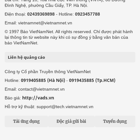
Đình Nghệ, phường Cầu Giấy, TP. Hà Nội.
Điện thoại:
02439369898
- Hotline:
0923457788
Email: vietnamnet@vietnamnet.vn
© 1997 Báo VietNamNet. All rights reserved. Chỉ được phát hành
lại thông tin từ website này khi có sự đồng ý bằng văn bản của
báo VietNamNet.
Liên hệ quảng cáo
Công ty Cổ phần Truyền thông VietNamNet
0919405885 (Hà Nội)
0919435885 (Tp.HCM)
Hotline:
-
Email: contact@vietnamnet.vn
http://vads.vn
Báo giá:
Hỗ trợ kỹ thuật: support@tech.vietnamnet.vn
Tải ứng dụng
Độc giả gửi bài
Tuyển dụng