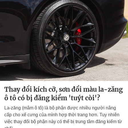
Thay đổi kích cỡ, sơn đổi màu la-zăng
ô tô có bị đăng kiểm 'tuýt còi'?
La-zăng (mâm ô tô) là bộ phận được nhiều người nâng
cấp cho xế cưng của mình hợp thời trang hơn. Tuy nhiên
việc thay đổi bộ phận này có thể bị trung tâm đăng kiểm từ