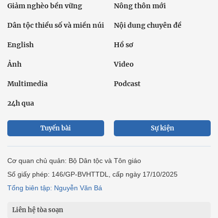
Giảm nghèo bền vững
Nông thôn mới
Dân tộc thiểu số và miền núi
Nội dung chuyên đề
English
Hồ sơ
Ảnh
Video
Multimedia
Podcast
24h qua
Tuyến bài
Sự kiện
Cơ quan chủ quản: Bộ Dân tộc và Tôn giáo
Số giấy phép: 146/GP-BVHTTDL, cấp ngày 17/10/2025
Tổng biên tập: Nguyễn Văn Bá
Liên hệ tòa soạn