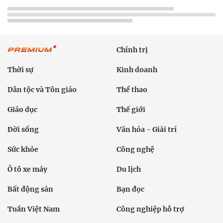
Chính trị
Thời sự
Kinh doanh
Dân tộc và Tôn giáo
Thể thao
Giáo dục
Thế giới
Đời sống
Văn hóa - Giải trí
Sức khỏe
Công nghệ
Ô tô xe máy
Du lịch
Bất động sản
Bạn đọc
Tuần Việt Nam
Công nghiệp hỗ trợ