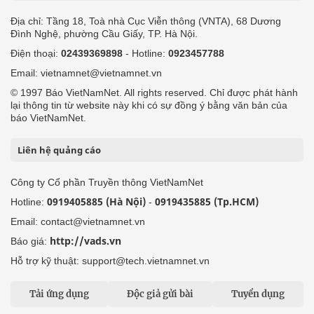
Địa chỉ: Tầng 18, Toà nhà Cục Viễn thông (VNTA), 68 Dương
Đình Nghệ, phường Cầu Giấy, TP. Hà Nội.
Điện thoại:
02439369898
- Hotline:
0923457788
Email: vietnamnet@vietnamnet.vn
© 1997 Báo VietNamNet. All rights reserved. Chỉ được phát hành
lại thông tin từ website này khi có sự đồng ý bằng văn bản của
báo VietNamNet.
Liên hệ quảng cáo
Công ty Cổ phần Truyền thông VietNamNet
0919405885 (Hà Nội)
0919435885 (Tp.HCM)
Hotline:
-
Email: contact@vietnamnet.vn
http://vads.vn
Báo giá:
Hỗ trợ kỹ thuật: support@tech.vietnamnet.vn
Tải ứng dụng
Độc giả gửi bài
Tuyển dụng