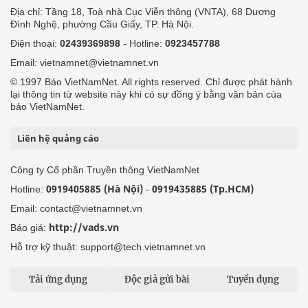
Địa chỉ: Tầng 18, Toà nhà Cục Viễn thông (VNTA), 68 Dương
Đình Nghệ, phường Cầu Giấy, TP. Hà Nội.
Điện thoại:
02439369898
- Hotline:
0923457788
Email: vietnamnet@vietnamnet.vn
© 1997 Báo VietNamNet. All rights reserved. Chỉ được phát hành
lại thông tin từ website này khi có sự đồng ý bằng văn bản của
báo VietNamNet.
Liên hệ quảng cáo
Công ty Cổ phần Truyền thông VietNamNet
0919405885 (Hà Nội)
0919435885 (Tp.HCM)
Hotline:
-
Email: contact@vietnamnet.vn
http://vads.vn
Báo giá:
Hỗ trợ kỹ thuật: support@tech.vietnamnet.vn
Tải ứng dụng
Độc giả gửi bài
Tuyển dụng