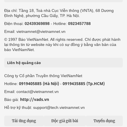
Địa chỉ: Tầng 18, Toà nhà Cục Viễn thông (VNTA), 68 Dương
Đình Nghệ, phường Cầu Giấy, TP. Hà Nội.
Điện thoại:
02439369898
- Hotline:
0923457788
Email: vietnamnet@vietnamnet.vn
© 1997 Báo VietNamNet. All rights reserved. Chỉ được phát hành
lại thông tin từ website này khi có sự đồng ý bằng văn bản của
báo VietNamNet.
Liên hệ quảng cáo
Công ty Cổ phần Truyền thông VietNamNet
0919405885 (Hà Nội)
0919435885 (Tp.HCM)
Hotline:
-
Email: contact@vietnamnet.vn
http://vads.vn
Báo giá:
Hỗ trợ kỹ thuật: support@tech.vietnamnet.vn
Tải ứng dụng
Độc giả gửi bài
Tuyển dụng