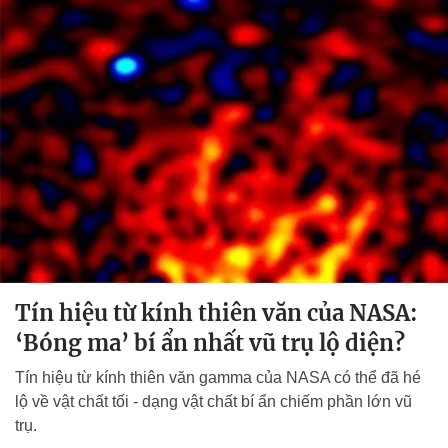
Tín hiệu từ kính thiên văn của NASA:
‘Bóng ma’ bí ẩn nhất vũ trụ lộ diện?
Tín hiệu từ kính thiên văn gamma của NASA có thể đã hé
lộ về vật chất tối - dạng vật chất bí ẩn chiếm phần lớn vũ
trụ.