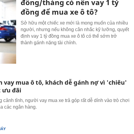
đồng/tháng có nên vay 1 tỷ
đồng để mua xe ô tô?
Sở hữu một chiếc xe mới là mong muốn của nhiều
người, nhưng nếu không cân nhắc kỹ lưỡng, quyết
định vay 1 tỷ đồng mua xe ô tô có thể sớm trở
thành gánh nặng tài chính.
 vay mua ô tô, khách dễ gánh nợ vì 'chiêu'
t ưu đãi
 cảnh tỉnh, người vay mua xe trả góp rất dễ dính vào trò chơi
của các ngân hàng.
MÁY