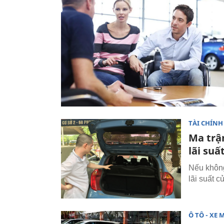
TÀI CHÍNH
Ma trận
lãi suấ
Nếu không
lãi suất 
Ô TÔ - XE 