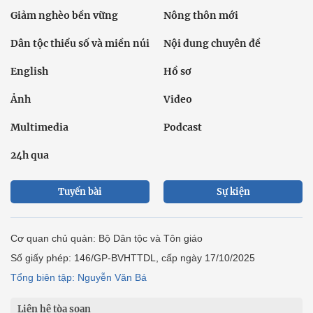
Giảm nghèo bền vững
Nông thôn mới
Dân tộc thiểu số và miền núi
Nội dung chuyên đề
English
Hồ sơ
Ảnh
Video
Multimedia
Podcast
24h qua
Tuyến bài
Sự kiện
Cơ quan chủ quản: Bộ Dân tộc và Tôn giáo
Số giấy phép: 146/GP-BVHTTDL, cấp ngày 17/10/2025
Tổng biên tập: Nguyễn Văn Bá
Liên hệ tòa soạn