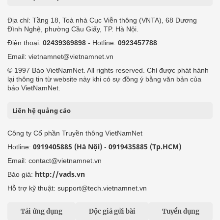
Địa chỉ: Tầng 18, Toà nhà Cục Viễn thông (VNTA), 68 Dương
Đình Nghệ, phường Cầu Giấy, TP. Hà Nội.
Điện thoại:
02439369898
- Hotline:
0923457788
Email: vietnamnet@vietnamnet.vn
© 1997 Báo VietNamNet. All rights reserved. Chỉ được phát hành
lại thông tin từ website này khi có sự đồng ý bằng văn bản của
báo VietNamNet.
Liên hệ quảng cáo
Công ty Cổ phần Truyền thông VietNamNet
0919405885 (Hà Nội)
0919435885 (Tp.HCM)
Hotline:
-
Email: contact@vietnamnet.vn
http://vads.vn
Báo giá:
Hỗ trợ kỹ thuật: support@tech.vietnamnet.vn
Tải ứng dụng
Độc giả gửi bài
Tuyển dụng