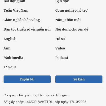
Bất động sản
Bạn đọc
Tuần Việt Nam
Công nghiệp hỗ trợ
Giảm nghèo bền vững
Nông thôn mới
Dân tộc thiểu số và miền núi
Nội dung chuyên đề
English
Hồ sơ
Ảnh
Video
Multimedia
Podcast
24h qua
Tuyến bài
Sự kiện
Cơ quan chủ quản: Bộ Dân tộc và Tôn giáo
Số giấy phép: 146/GP-BVHTTDL, cấp ngày 17/10/2025