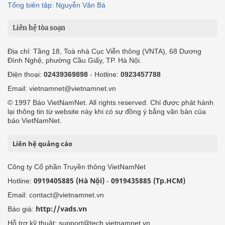
Tổng biên tập: Nguyễn Văn Bá
Liên hệ tòa soạn
Địa chỉ: Tầng 18, Toà nhà Cục Viễn thông (VNTA), 68 Dương
Đình Nghệ, phường Cầu Giấy, TP. Hà Nội.
Điện thoại:
02439369898
- Hotline:
0923457788
Email: vietnamnet@vietnamnet.vn
© 1997 Báo VietNamNet. All rights reserved. Chỉ được phát hành
lại thông tin từ website này khi có sự đồng ý bằng văn bản của
báo VietNamNet.
Liên hệ quảng cáo
Công ty Cổ phần Truyền thông VietNamNet
0919405885 (Hà Nội)
0919435885 (Tp.HCM)
Hotline:
-
Email: contact@vietnamnet.vn
http://vads.vn
Báo giá:
Hỗ trợ kỹ thuật: support@tech.vietnamnet.vn