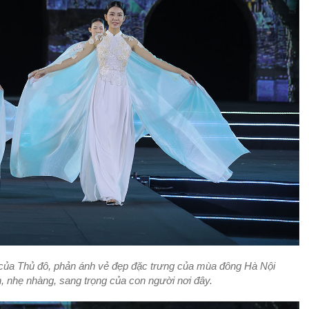
h của Thủ đô, phản ánh vẻ đẹp đặc trưng của mùa đông Hà Nội
ch, nhẹ nhàng, sang trọng của con người nơi đây.