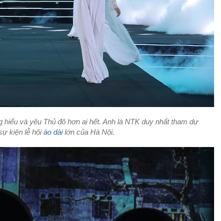
g hiểu và yêu Thủ đô hơn ai hết. Anh là NTK duy nhất tham dự
sự kiện lễ hội
áo dài
lớn của Hà Nội.