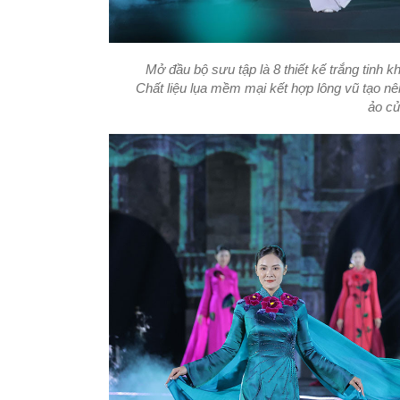
Mở đầu bộ sưu tập là 8 thiết kế trắng tinh 
Chất liệu lụa mềm mại kết hợp lông vũ tạo 
ảo củ