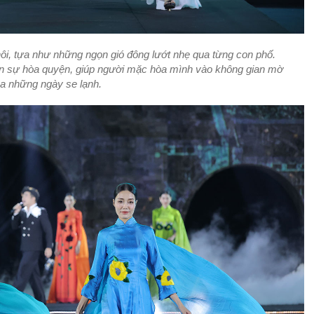
khôi, tựa như những ngọn gió đông lướt nhẹ qua từng con phố.
nên sự hòa quyện, giúp người mặc hòa mình vào không gian mờ
a những ngày se lạnh.