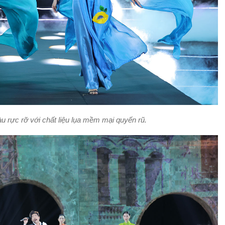
àu rực rỡ với chất liệu lụa mềm mại quyến rũ.