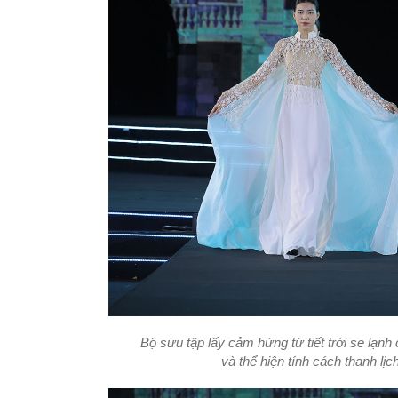
Bộ sưu tập lấy cảm hứng từ tiết trời se lạn
và thể hiện tính cách thanh lị