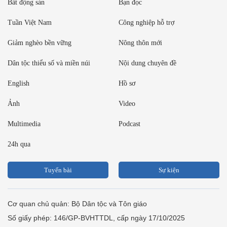
Bất động sản
Bạn đọc
Tuần Việt Nam
Công nghiệp hỗ trợ
Giảm nghèo bền vững
Nông thôn mới
Dân tộc thiểu số và miền núi
Nội dung chuyên đề
English
Hồ sơ
Ảnh
Video
Multimedia
Podcast
24h qua
Tuyến bài
Sự kiện
Cơ quan chủ quản: Bộ Dân tộc và Tôn giáo
Số giấy phép: 146/GP-BVHTTDL, cấp ngày 17/10/2025