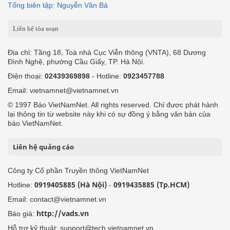
Tổng biên tập: Nguyễn Văn Bá
Liên hệ tòa soạn
Địa chỉ: Tầng 18, Toà nhà Cục Viễn thông (VNTA), 68 Dương
Đình Nghệ, phường Cầu Giấy, TP. Hà Nội.
Điện thoại:
02439369898
- Hotline:
0923457788
Email: vietnamnet@vietnamnet.vn
© 1997 Báo VietNamNet. All rights reserved. Chỉ được phát hành
lại thông tin từ website này khi có sự đồng ý bằng văn bản của
báo VietNamNet.
Liên hệ quảng cáo
Công ty Cổ phần Truyền thông VietNamNet
0919405885 (Hà Nội)
0919435885 (Tp.HCM)
Hotline:
-
Email: contact@vietnamnet.vn
http://vads.vn
Báo giá:
Hỗ trợ kỹ thuật: support@tech.vietnamnet.vn