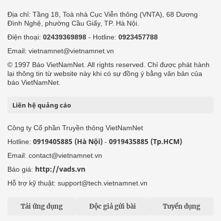
Địa chỉ: Tầng 18, Toà nhà Cục Viễn thông (VNTA), 68 Dương
Đình Nghệ, phường Cầu Giấy, TP. Hà Nội.
Điện thoại:
02439369898
- Hotline:
0923457788
Email: vietnamnet@vietnamnet.vn
© 1997 Báo VietNamNet. All rights reserved. Chỉ được phát hành
lại thông tin từ website này khi có sự đồng ý bằng văn bản của
báo VietNamNet.
Liên hệ quảng cáo
Công ty Cổ phần Truyền thông VietNamNet
0919405885 (Hà Nội)
0919435885 (Tp.HCM)
Hotline:
-
Email: contact@vietnamnet.vn
http://vads.vn
Báo giá:
Hỗ trợ kỹ thuật: support@tech.vietnamnet.vn
Tải ứng dụng
Độc giả gửi bài
Tuyển dụng