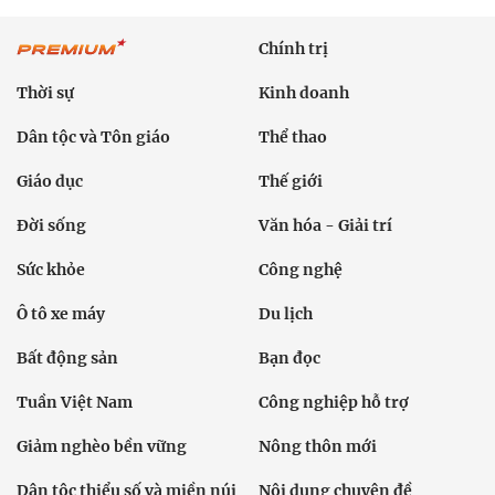
Chính trị
Thời sự
Kinh doanh
Dân tộc và Tôn giáo
Thể thao
Giáo dục
Thế giới
Đời sống
Văn hóa - Giải trí
Sức khỏe
Công nghệ
Ô tô xe máy
Du lịch
Bất động sản
Bạn đọc
Tuần Việt Nam
Công nghiệp hỗ trợ
Giảm nghèo bền vững
Nông thôn mới
Dân tộc thiểu số và miền núi
Nội dung chuyên đề