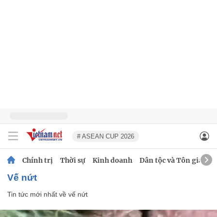
# ASEAN CUP 2026
Chính trị
Thời sự
Kinh doanh
Dân tộc và Tôn giáo
vế nứt
Tin tức mới nhất về
vế nứt