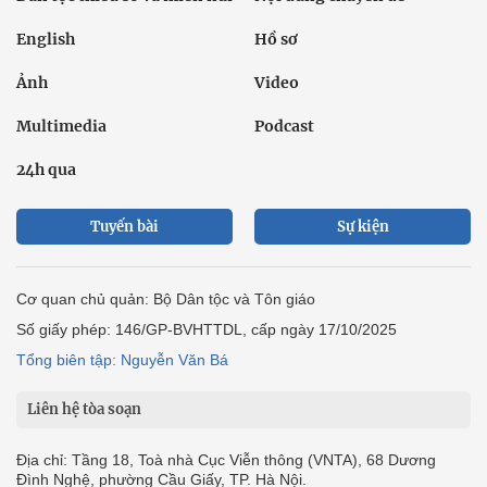
English
Hồ sơ
Ảnh
Video
Multimedia
Podcast
24h qua
Tuyến bài
Sự kiện
Cơ quan chủ quản: Bộ Dân tộc và Tôn giáo
Số giấy phép: 146/GP-BVHTTDL, cấp ngày 17/10/2025
Tổng biên tập: Nguyễn Văn Bá
Liên hệ tòa soạn
Địa chỉ: Tầng 18, Toà nhà Cục Viễn thông (VNTA), 68 Dương
Đình Nghệ, phường Cầu Giấy, TP. Hà Nội.