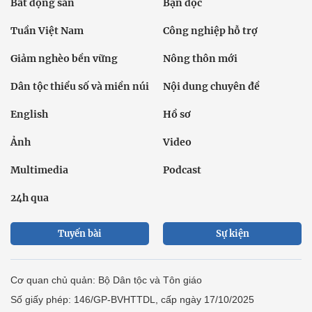
Bất động sản
Bạn đọc
Tuần Việt Nam
Công nghiệp hỗ trợ
Giảm nghèo bền vững
Nông thôn mới
Dân tộc thiểu số và miền núi
Nội dung chuyên đề
English
Hồ sơ
Ảnh
Video
Multimedia
Podcast
24h qua
Tuyến bài
Sự kiện
Cơ quan chủ quản: Bộ Dân tộc và Tôn giáo
Số giấy phép: 146/GP-BVHTTDL, cấp ngày 17/10/2025