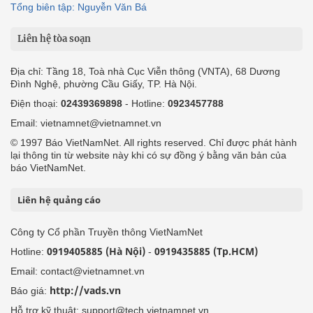
Tổng biên tập: Nguyễn Văn Bá
Liên hệ tòa soạn
Địa chỉ: Tầng 18, Toà nhà Cục Viễn thông (VNTA), 68 Dương
Đình Nghệ, phường Cầu Giấy, TP. Hà Nội.
Điện thoại:
02439369898
- Hotline:
0923457788
Email: vietnamnet@vietnamnet.vn
© 1997 Báo VietNamNet. All rights reserved. Chỉ được phát hành
lại thông tin từ website này khi có sự đồng ý bằng văn bản của
báo VietNamNet.
Liên hệ quảng cáo
Công ty Cổ phần Truyền thông VietNamNet
0919405885 (Hà Nội)
0919435885 (Tp.HCM)
Hotline:
-
Email: contact@vietnamnet.vn
http://vads.vn
Báo giá:
Hỗ trợ kỹ thuật: support@tech.vietnamnet.vn