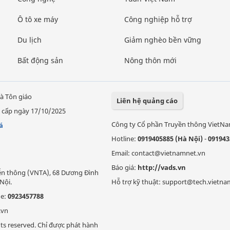
Ô tô xe máy
Công nghiệp hỗ trợ
Du lịch
Giảm nghèo bền vững
Bất động sản
Nông thôn mới
à Tôn giáo
Liên hệ quảng cáo
 cấp ngày 17/10/2025
Công ty Cổ phần Truyền thông VietN
á
Hotline:
0919405885 (Hà Nội)
-
091943
Email: contact@vietnamnet.vn
Báo giá:
http://vads.vn
Viễn thông (VNTA), 68 Dương Đình
Nội.
Hỗ trợ kỹ thuật: support@tech.vietna
ne:
0923457788
.vn
ts reserved. Chỉ được phát hành