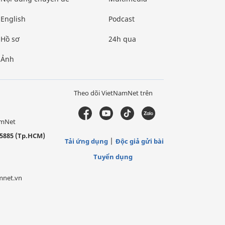
English
Podcast
Hồ sơ
24h qua
Ảnh
Theo dõi VietNamNet trên
amNet
5885 (Tp.HCM)
Tải ứng dụng
Độc giả gửi bài
Tuyển dụng
mnet.vn