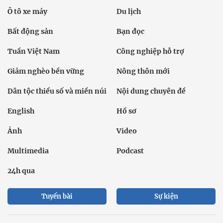
Ô tô xe máy
Du lịch
Bất động sản
Bạn đọc
Tuần Việt Nam
Công nghiệp hỗ trợ
Giảm nghèo bền vững
Nông thôn mới
Dân tộc thiểu số và miền núi
Nội dung chuyên đề
English
Hồ sơ
Ảnh
Video
Multimedia
Podcast
24h qua
Tuyến bài
Sự kiện