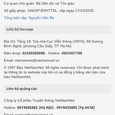
Cơ quan chủ quản: Bộ Dân tộc và Tôn giáo
Số giấy phép: 146/GP-BVHTTDL, cấp ngày 17/10/2025
Tổng biên tập: Nguyễn Văn Bá
Liên hệ tòa soạn
Địa chỉ: Tầng 18, Toà nhà Cục Viễn thông (VNTA), 68 Dương
Đình Nghệ, phường Cầu Giấy, TP. Hà Nội.
Điện thoại:
02439369898
- Hotline:
0923457788
Email: vietnamnet@vietnamnet.vn
© 1997 Báo VietNamNet. All rights reserved. Chỉ được phát hành
lại thông tin từ website này khi có sự đồng ý bằng văn bản của
báo VietNamNet.
Liên hệ quảng cáo
Công ty Cổ phần Truyền thông VietNamNet
0919405885 (Hà Nội)
0919435885 (Tp.HCM)
Hotline:
-
Email: contact@vietnamnet.vn