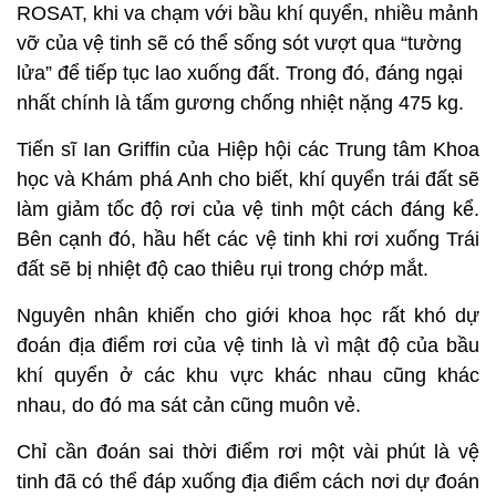
ROSAT, khi va chạm với bầu khí quyển, nhiều mảnh
vỡ của vệ tinh sẽ có thể sống sót vượt qua “tường
lửa” để tiếp tục lao xuống đất. Trong đó, đáng ngại
nhất chính là tấm gương chống nhiệt nặng 475 kg.
Tiến sĩ Ian Griffin của Hiệp hội các Trung tâm Khoa
học và Khám phá Anh cho biết, khí quyển trái đất sẽ
làm giảm tốc độ rơi của vệ tinh một cách đáng kể.
Bên cạnh đó, hầu hết các vệ tinh khi rơi xuống Trái
đất sẽ bị nhiệt độ cao thiêu rụi trong chớp mắt.
Nguyên nhân khiến cho giới khoa học rất khó dự
đoán địa điểm rơi của vệ tinh là vì mật độ của bầu
khí quyển ở các khu vực khác nhau cũng khác
nhau, do đó ma sát cản cũng muôn vẻ.
Chỉ cần đoán sai thời điểm rơi một vài phút là vệ
tinh đã có thể đáp xuống địa điểm cách nơi dự đoán