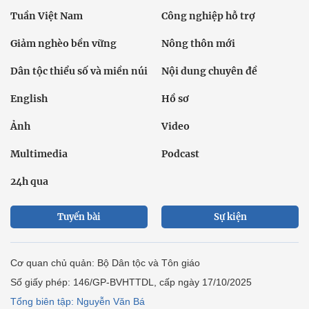
Tuần Việt Nam
Công nghiệp hỗ trợ
Giảm nghèo bền vững
Nông thôn mới
Dân tộc thiểu số và miền núi
Nội dung chuyên đề
English
Hồ sơ
Ảnh
Video
Multimedia
Podcast
24h qua
Tuyến bài
Sự kiện
Cơ quan chủ quản: Bộ Dân tộc và Tôn giáo
Số giấy phép: 146/GP-BVHTTDL, cấp ngày 17/10/2025
Tổng biên tập: Nguyễn Văn Bá