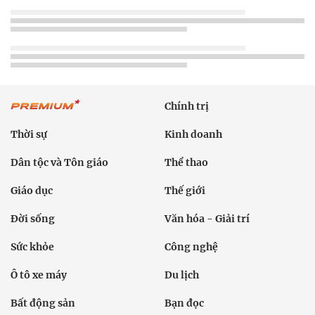
Chính trị
Thời sự
Kinh doanh
Dân tộc và Tôn giáo
Thể thao
Giáo dục
Thế giới
Đời sống
Văn hóa - Giải trí
Sức khỏe
Công nghệ
Ô tô xe máy
Du lịch
Bất động sản
Bạn đọc