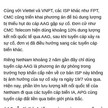
kết nối quốc tế qua AAG, sau khi tuyến cáp xảy ra
sự cố, đơn vị đã điều hướng sang các tuyến cáp
biển khác.
Riêng NetNam khoảng 2 năm gần đây chỉ dùng
tuyến cáp AAG là phương án dự phòng trong
trường hợp khẩn cấp nên về cơ bản ISP này không
bị ảnh hưởng của sự cố xảy ra ngày 19/7 vừa qua.
Hiện nay, phần lớn lưu lượng kết nối quốc tế của
NetNam đi qua các tuyến cáp biển IA, APG cùng
tuyến cáp đất liền qua biên giới phía Bắc.
AAG vẫn là thành tố quan trọng trong cơ cấu sử
dụng của nhiều nhà mạng
Điểm đáng chú ý là hiện nay kênh kết nối Internet từ
Việt Nam đi quốc tế đã được thiết lập thông qua
nhiều tuyến cáp biển với 5 tuyến chính gồm APG,