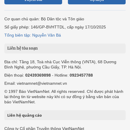
Liên hệ tòa soạn
Địa chỉ: Tầng 18, Toà nhà Cục Viễn thông (VNTA), 68 Dương
Đình Nghệ, phường Cầu Giấy, TP. Hà Nội.
Điện thoại:
02439369898
- Hotline:
0923457788
Email: vietnamnet@vietnamnet.vn
© 1997 Báo VietNamNet. All rights reserved. Chỉ được phát hành
lại thông tin từ website này khi có sự đồng ý bằng văn bản của
báo VietNamNet.
Liên hệ quảng cáo
Công ty Cổ phần Truyền thông VietNamNet
0919405885 (Hà Nội)
0919435885 (Tp.HCM)
Hotline:
-
Email: contact@vietnamnet.vn
http://vads.vn
Báo giá:
Hỗ trợ kỹ thuật: support@tech.vietnamnet.vn