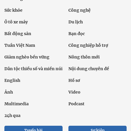
Tuần Việt Nam
Công nghiệp hỗ trợ
Giảm nghèo bền vững
Nông thôn mới
Dân tộc thiểu số và miền núi
Nội dung chuyên đề
English
Hồ sơ
Ảnh
Video
Multimedia
Podcast
24h qua
Tuyến bài
Sự kiện
Cơ quan chủ quản: Bộ Dân tộc và Tôn giáo
Số giấy phép: 146/GP-BVHTTDL, cấp ngày 17/10/2025
Tổng biên tập: Nguyễn Văn Bá