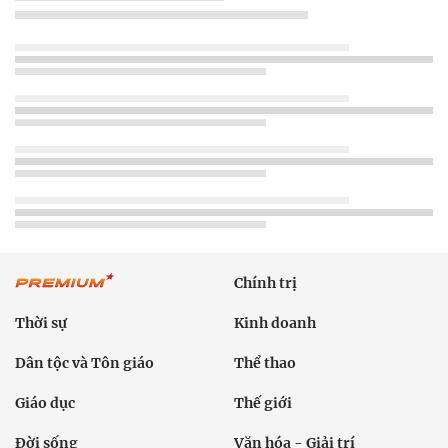
Chính trị
Thời sự
Kinh doanh
Dân tộc và Tôn giáo
Thể thao
Giáo dục
Thế giới
Đời sống
Văn hóa - Giải trí
Sức khỏe
Công nghệ
Ô tô xe máy
Du lịch
Bất động sản
Bạn đọc