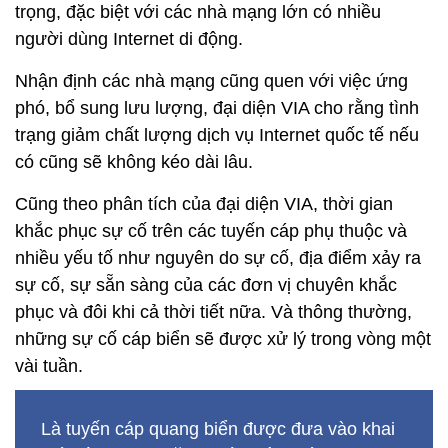
có cũng sẽ không kéo dài lâu.
Cũng theo phân tích của đại diện VIA, thời gian
khắc phục sự cố trên các tuyến cáp phụ thuộc và
nhiều yếu tố như nguyên do sự cố, địa điểm xảy ra
sự cố, sự sẵn sàng của các đơn vị chuyên khắc
phục và đôi khi cả thời tiết nữa. Và thông thường,
những sự cố cáp biển sẽ được xử lý trong vòng một
vài tuần.
Là tuyến cáp quang biển được đưa vào khai
thác từ hơn 11 năm trước, vào tháng
11/2009, AAG có chiều dài 20.191 km, cáp
AAG kết nối trực tiếp khu vực Đông Nam Á
với Mỹ. Các quốc gia và vùng lãnh thổ tuyến
cáp biển này đi qua gồm có Malaysia,
Singapore, Thái Lan, Việt Nam (nhánh cáp rẽ