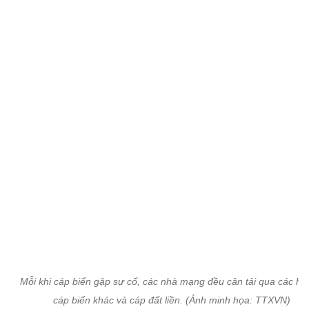
Mỗi khi cáp biển gặp sự cố, các nhà mạng đều cân tải qua các h
cáp biển khác và cáp đất liền. (Ảnh minh họa: TTXVN)
Cùng với Viettel và VNPT, các ISP khác như FPT,
CMC cũng triển khai phương án để bù dung lượng
bị thiếu hụt do cáp AAG gặp sự cố. Đơn cử như
CMC Telecom hiện dùng khoảng 10% dung lượng