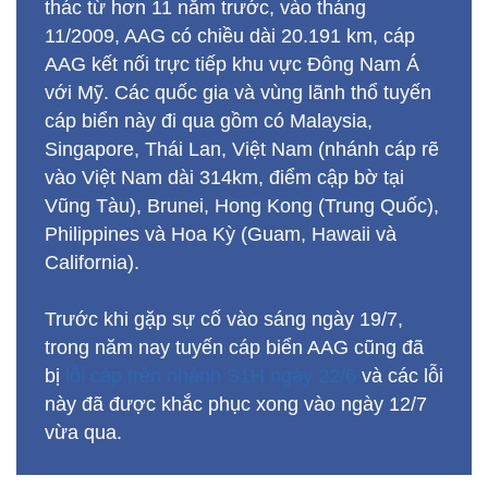
vào Việt Nam dài 314km, điểm cập bờ tại
Vũng Tàu), Brunei, Hong Kong (Trung Quốc),
Philippines và Hoa Kỳ (Guam, Hawaii và
California).
Trước khi gặp sự cố vào sáng ngày 19/7,
trong năm nay tuyến cáp biển AAG cũng đã
bị
lỗi cáp trên nhánh S1H ngày 22/6
và các lỗi
này đã được khắc phục xong vào ngày 12/7
vừa qua.
Vân Anh
Vừa sửa xong 2 lỗi, tuyến cáp biển
AAG lại tiếp tục gặp sự cố