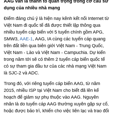
SMW3,
AAE-1
, AAG, IA cùng các tuyến cáp quang
trên đất liền qua biên giới Việt Nam - Trung Quốc,
Việt Nam - Lào và Việt Nam - Campuchia. Dự kiến
trong năm tới sẽ có thêm 2 tuyến cáp biển quốc tế
có sự tham gia đầu tư của các nhà mạng Việt Nam
là SJC-2 và ADC.
Trong đó, với riêng tuyến cáp biển AAG, từ năm
2015, nhiều ISP tại Việt Nam cho biết đã lên kế
hoạch để giảm sự phụ thuộc vào AAG. Nguyên
nhân là do tuyến cáp AAG thường xuyên gặp sự cố,
hoặc được bảo trì, khiến cho việc liên lạc và trao đổi
thông tin đi nước ngoài của người dùng Việt Nam
như dịch vụ web, email, video, mạng xã hội… đi
quốc tế bị chậm.