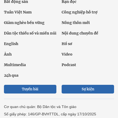
Bất động sản
Bạn đọc
Tuần Việt Nam
Công nghiệp hỗ trợ
Giảm nghèo bền vững
Nông thôn mới
Dân tộc thiểu số và miền núi
Nội dung chuyên đề
English
Hồ sơ
Ảnh
Video
Multimedia
Podcast
24h qua
Tuyến bài
Sự kiện
Cơ quan chủ quản: Bộ Dân tộc và Tôn giáo
Số giấy phép: 146/GP-BVHTTDL, cấp ngày 17/10/2025