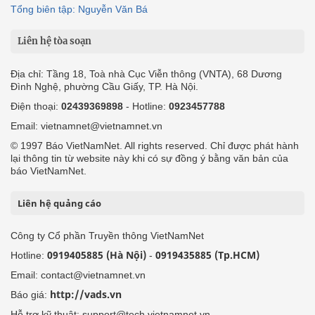
Tổng biên tập: Nguyễn Văn Bá
Liên hệ tòa soạn
Địa chỉ: Tầng 18, Toà nhà Cục Viễn thông (VNTA), 68 Dương
Đình Nghệ, phường Cầu Giấy, TP. Hà Nội.
Điện thoại:
02439369898
- Hotline:
0923457788
Email: vietnamnet@vietnamnet.vn
© 1997 Báo VietNamNet. All rights reserved. Chỉ được phát hành
lại thông tin từ website này khi có sự đồng ý bằng văn bản của
báo VietNamNet.
Liên hệ quảng cáo
Công ty Cổ phần Truyền thông VietNamNet
0919405885 (Hà Nội)
0919435885 (Tp.HCM)
Hotline:
-
Email: contact@vietnamnet.vn
http://vads.vn
Báo giá:
Hỗ trợ kỹ thuật: support@tech.vietnamnet.vn