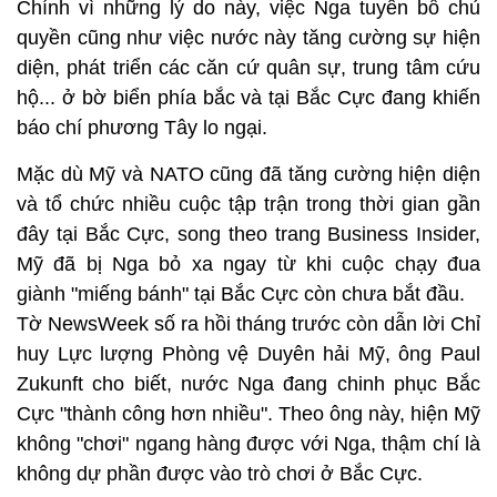
Chính vì những lý do này, việc Nga tuyên bố chủ
quyền cũng như việc nước này tăng cường sự hiện
diện, phát triển các căn cứ quân sự, trung tâm cứu
hộ... ở bờ biển phía bắc và tại Bắc Cực đang khiến
báo chí phương Tây lo ngại.
Mặc dù Mỹ và NATO cũng đã tăng cường hiện diện
và tổ chức nhiều cuộc tập trận trong thời gian gần
đây tại Bắc Cực, song theo trang Business Insider,
Mỹ đã bị Nga bỏ xa ngay từ khi cuộc chạy đua
giành "miếng bánh" tại Bắc Cực còn chưa bắt đầu.
Tờ NewsWeek số ra hồi tháng trước còn dẫn lời Chỉ
huy Lực lượng Phòng vệ Duyên hải Mỹ, ông Paul
Zukunft cho biết, nước Nga đang chinh phục Bắc
Cực "thành công hơn nhiều". Theo ông này, hiện Mỹ
không "chơi" ngang hàng được với Nga, thậm chí là
không dự phần được vào trò chơi ở Bắc Cực.