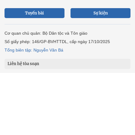
Tuyến bài
Sự kiện
Cơ quan chủ quản: Bộ Dân tộc và Tôn giáo
Số giấy phép: 146/GP-BVHTTDL, cấp ngày 17/10/2025
Tổng biên tập: Nguyễn Văn Bá
Liên hệ tòa soạn
Địa chỉ: Tầng 18, Toà nhà Cục Viễn thông (VNTA), 68 Dương
Đình Nghệ, phường Cầu Giấy, TP. Hà Nội.
Điện thoại:
02439369898
- Hotline:
0923457788
Email: vietnamnet@vietnamnet.vn
© 1997 Báo VietNamNet. All rights reserved. Chỉ được phát hành
lại thông tin từ website này khi có sự đồng ý bằng văn bản của
báo VietNamNet.
Liên hệ quảng cáo