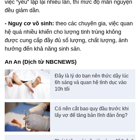
nhiều lần trong một tuần:
- Gây stress:
cơ thể có triệu chứng mệt mỏi như
thiếu khí, hoa mắt, chóng mặt, mệt mỏi, suy kiệt sức
khỏe, sụt giảm về trí tuệ…
- Lão hóa cơ thể:
tần suất vợ chồng gần gũi nhau
quá nhiều, sẽ gia tăng sự kiểm soát của các cơ
quan thần kinh.
- Suy giảm sức khỏe:
làm cho cơ thể mệt mỏi, tinh
khí suy hao, khí huyết hư tổn…
- Tỉ lệ mãn nguyện giảm thấp:
bất kể nam nữ, khi
việc “yêu” lặp lại nhiều lần, thì mức độ mãn nguyện
đều giảm dần.
- Nguy cơ vô sinh:
theo các chuyên gia, việc quan
hệ quá nhiều khiến cho lượng tinh trùng không