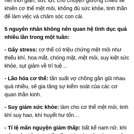
Nghiên cứu đã chỉ ra rằng, các cặp vợ chồng hạnh
phúc chỉ "yêu" 1 lần/ tuần
Amy Muise, một trong những nhà trực tiếp nghiên
cứu vấn đề này cho biết:
“Chúng tôi muốn chứng
minh điều quan trọng để duy trì cuộc hôn nhân trong
mơ không phụ thuộc vào số lần "yêu". Chính sự sẻ
chia, tin tưởng nhau trong cuộc sống mới thực sự
tạo nên mối quan hệ vững bền"
.
Khi nghiên cứu được tung ra, nhiều cặp vợ chồng
lên tiếng ủng hộ kết quả trên. Họ cho rằng việc dành
hết thời gian, sức lực cho chuyện giường chiếu sẽ
khiến cơ thể mệt mỏi, không đủ sức khỏe, tinh thần
để làm việc và chăm sóc con cái.
5 nguyên nhân không nên quan hệ tình dục quá