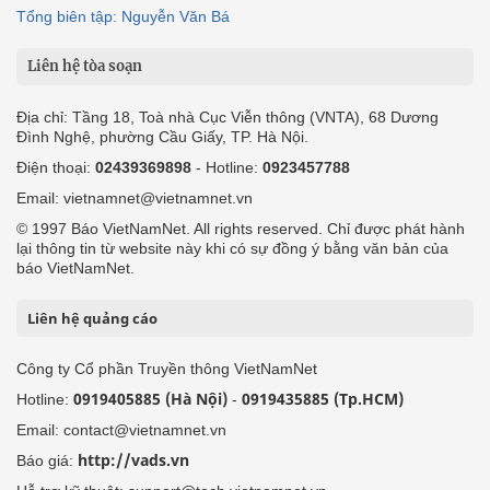
Dân tộc thiểu số và miền núi
Nội dung chuyên đề
English
Hồ sơ
Ảnh
Video
Multimedia
Podcast
24h qua
Tuyến bài
Sự kiện
Cơ quan chủ quản: Bộ Dân tộc và Tôn giáo
Số giấy phép: 146/GP-BVHTTDL, cấp ngày 17/10/2025
Tổng biên tập: Nguyễn Văn Bá
Liên hệ tòa soạn
Địa chỉ: Tầng 18, Toà nhà Cục Viễn thông (VNTA), 68 Dương