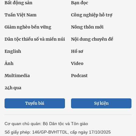
Chính trị
Thời sự
Kinh doanh
Dân tộc và Tôn giáo
Thể thao
Giáo dục
Thế giới
Đời sống
Văn hóa - Giải trí
Sức khỏe
Công nghệ
Ô tô xe máy
Du lịch
Bất động sản
Bạn đọc
Tuần Việt Nam
Công nghiệp hỗ trợ
Giảm nghèo bền vững
Nông thôn mới