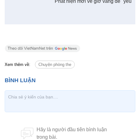
được cung cấp đầy đủ số lượng, chất lượng, ảnh
hưởng đến khả năng sinh sản.
An An (Dịch từ NBCNEWS)
Đây là lý do bạn nên thức dậy lúc
6h sáng và quan hệ tình dục vào
10h tối
Có nên cắt bao quy đầu trước khi
lấy vợ để tăng bản lĩnh đàn ông?
Phát hiện mới về giờ vàng để "yêu"