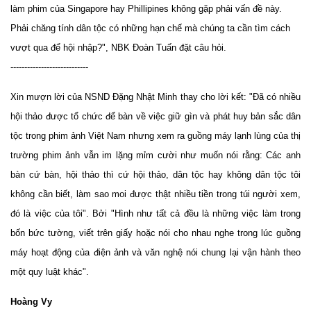
làm phim của Singapore hay Phillipines không gặp phải vấn đề này.
Phải chăng tính dân tộc có những hạn chế mà chúng ta cần tìm cách
vượt qua để hội nhập?", NBK Đoàn Tuấn đặt câu hỏi.
----------------------------
Xin mượn lời của NSND Đặng Nhật Minh thay cho lời kết: "Đã có nhiều
hội thảo được tổ chức để bàn về việc giữ gìn và phát huy bản sắc dân
tộc trong phim ảnh Việt Nam nhưng xem ra guồng máy lạnh lùng của thị
trường phim ảnh vẫn im lặng mỉm cười như muốn nói rằng: Các anh
bàn cứ bàn, hội thảo thì cứ hội thảo, dân tộc hay không dân tộc tôi
không cần biết, làm sao moi được thật nhiều tiền trong túi người xem,
đó là việc của tôi". Bởi "Hình như tất cả đều là những việc làm trong
bốn bức tường, viết trên giấy hoặc nói cho nhau nghe trong lúc guồng
máy hoạt động của điện ảnh và văn nghệ nói chung lại vận hành theo
một quy luật khác".
Hoàng Vy