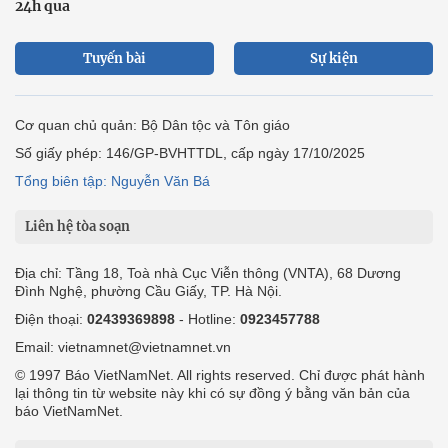
24h qua
Tuyến bài
Sự kiện
Cơ quan chủ quản: Bộ Dân tộc và Tôn giáo
Số giấy phép: 146/GP-BVHTTDL, cấp ngày 17/10/2025
Tổng biên tập: Nguyễn Văn Bá
Liên hệ tòa soạn
Địa chỉ: Tầng 18, Toà nhà Cục Viễn thông (VNTA), 68 Dương
Đình Nghệ, phường Cầu Giấy, TP. Hà Nội.
Điện thoại:
02439369898
- Hotline:
0923457788
Email: vietnamnet@vietnamnet.vn
© 1997 Báo VietNamNet. All rights reserved. Chỉ được phát hành
lại thông tin từ website này khi có sự đồng ý bằng văn bản của
báo VietNamNet.