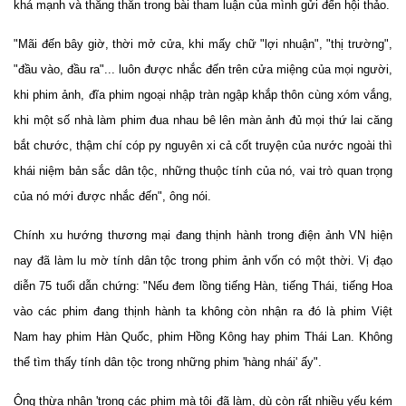
khá mạnh và thẳng thắn trong bài tham luận của mình gửi đến hội thảo.
"Mãi đến bây giờ, thời mở cửa, khi mấy chữ "lợi nhuận", "thị trường",
"đầu vào, đầu ra"... luôn được nhắc đến trên cửa miệng của mọi người,
khi phim ảnh, đĩa phim ngoại nhập tràn ngập khắp thôn cùng xóm vắng,
khi một số nhà làm phim đua nhau bê lên màn ảnh đủ mọi thứ lai căng
bắt chước, thậm chí cóp py nguyên xi cả cốt truyện của nước ngoài thì
khái niệm bản sắc dân tộc, những thuộc tính của nó, vai trò quan trọng
của nó mới được nhắc đến", ông nói.
Chính xu hướng thương mại đang thịnh hành trong điện ảnh VN hiện
nay đã làm lu mờ tính dân tộc trong phim ảnh vốn có một thời. Vị đạo
diễn 75 tuổi dẫn chứng: "Nếu đem lồng tiếng Hàn, tiếng Thái, tiếng Hoa
vào các phim đang thịnh hành ta không còn nhận ra đó là phim Việt
Nam hay phim Hàn Quốc, phim Hồng Kông hay phim Thái Lan. Không
thể tìm thấy tính dân tộc trong những phim 'hàng nhái' ấy".
Ông thừa nhận 'trong các phim mà tôi đã làm, dù còn rất nhiều yếu kém