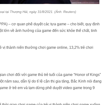
oại tại Thượng Hải, ngày 31/8/2021. (Ảnh: Reuters)
PA) – cơ quan phê duyệt các tựa game – cho biết, quy định
t lớn về ảnh hưởng của game đến sức khỏe thể chất, tinh
 vị thành niên thường chơi game online, 13,2% trẻ chơi
ian chơi đối với game thủ trẻ tuổi của game “Honor of Kings”
t năm sau, dẫn lý do tỉ lệ cận thị gia tăng, Bắc Kinh nói đang
game ở trẻ em và tạm dừng phê duyệt video game trong 9
 thời gian chơi game của trẻ vị thành niên chơi game xuống