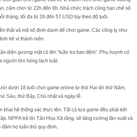
uần, cấm chơi từ 22h đến 8h. Nhà chức trách cũng hạn chế số
ỗi tháng, tối đa từ 28 đến 57 USD tùy theo độ tuổi.
 tên thật và mã số định danh để chơi game. Các công ty như
ịnh trẻ vị thành niên.
hận diện gương mặt có tên “tuần tra ban đêm”. Phụ huynh có
a người lớn hòng lách luật.
ười dưới 18 tuổi chơi game online từ thứ Hai tới thứ Năm.
thứ Sáu, thứ Bảy, Chủ nhật và ngày lễ.
n khai hệ thống xác thực tên. Tất cả tựa game đều phải kết
lập. NPPA trả lời Tân Hoa Xã rằng, sẽ tăng cường tần suất và
 đảm họ tuân thủ quy định.