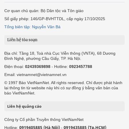
Cơ quan chủ quản: Bộ Dân tộc và Tôn giáo
Số giấy phép: 146/GP-BVHTTDL, cấp ngày 17/10/2025
Tổng biên tập: Nguyễn Văn Bá
Liên hệ tòa soạn
Địa chỉ: Tầng 18, Toà nhà Cục Viễn thông (VNTA), 68 Dương
Đình Nghệ, phường Cầu Giấy, TP. Hà Nội.
Điện thoại:
02439369898
- Hotline:
0923457788
Email: vietnamnet@vietnamnet.vn
© 1997 Báo VietNamNet. All rights reserved. Chỉ được phát hành
lại thông tin từ website này khi có sự đồng ý bằng văn bản của
báo VietNamNet.
Liên hệ quảng cáo
Công ty Cổ phần Truyền thông VietNamNet
0919405885 (Hà Nội)
0919435885 (Tp.HCM)
Hotline:
-