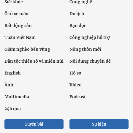
Sức khỏe
Công nghệ
Ô tô xe máy
Du lịch
Bất động sản
Bạn đọc
Tuần Việt Nam
Công nghiệp hỗ trợ
Giảm nghèo bền vững
Nông thôn mới
Dân tộc thiểu số và miền núi
Nội dung chuyên đề
English
Hồ sơ
Ảnh
Video
Multimedia
Podcast
24h qua
Tuyến bài
Sự kiện