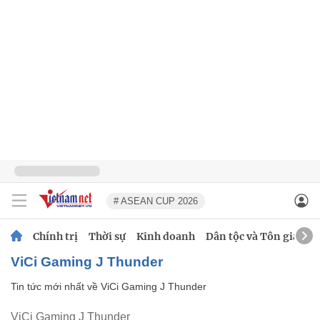
# ASEAN CUP 2026
Chính trị
Thời sự
Kinh doanh
Dân tộc và Tôn giáo
ViCi Gaming J Thunder
Tin tức mới nhất về
ViCi Gaming J Thunder
ViCi Gaming J Thunder