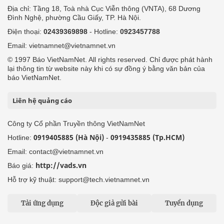
Địa chỉ: Tầng 18, Toà nhà Cục Viễn thông (VNTA), 68 Dương
Đình Nghệ, phường Cầu Giấy, TP. Hà Nội.
Điện thoại:
02439369898
- Hotline:
0923457788
Email: vietnamnet@vietnamnet.vn
© 1997 Báo VietNamNet. All rights reserved. Chỉ được phát hành
lại thông tin từ website này khi có sự đồng ý bằng văn bản của
báo VietNamNet.
Liên hệ quảng cáo
Công ty Cổ phần Truyền thông VietNamNet
0919405885 (Hà Nội)
0919435885 (Tp.HCM)
Hotline:
-
Email: contact@vietnamnet.vn
http://vads.vn
Báo giá:
Hỗ trợ kỹ thuật: support@tech.vietnamnet.vn
Tải ứng dụng
Độc giả gửi bài
Tuyển dụng