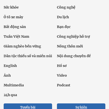
Sức khỏe
Công nghệ
Ô tô xe máy
Du lịch
Bất động sản
Bạn đọc
Tuần Việt Nam
Công nghiệp hỗ trợ
Giảm nghèo bền vững
Nông thôn mới
Dân tộc thiểu số và miền núi
Nội dung chuyên đề
English
Hồ sơ
Ảnh
Video
Multimedia
Podcast
24h qua
Tuyến bài
Sự kiện