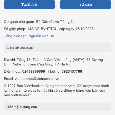
Tuyến bài
Sự kiện
Cơ quan chủ quản: Bộ Dân tộc và Tôn giáo
Số giấy phép: 146/GP-BVHTTDL, cấp ngày 17/10/2025
Tổng biên tập: Nguyễn Văn Bá
Liên hệ tòa soạn
Địa chỉ: Tầng 18, Toà nhà Cục Viễn thông (VNTA), 68 Dương
Đình Nghệ, phường Cầu Giấy, TP. Hà Nội.
Điện thoại:
02439369898
- Hotline:
0923457788
Email: vietnamnet@vietnamnet.vn
© 1997 Báo VietNamNet. All rights reserved. Chỉ được phát hành
lại thông tin từ website này khi có sự đồng ý bằng văn bản của
báo VietNamNet.
Liên hệ quảng cáo