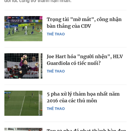
đôi lúc cũng trở thành nạn nhân.
Trọng tài "mờ mắt", công nhận
bàn thắng của CĐV
THỂ THAO
Joe Hart hóa "người nhện", HLV
Guardiola có tiếc nuối?
THỂ THAO
5 pha xử lý thảm họa nhất năm
2016 của các thủ môn
THỂ THAO