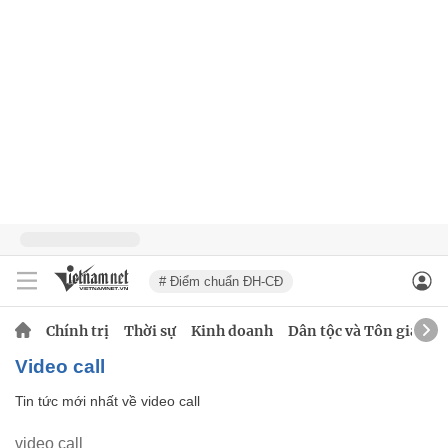
# Điểm chuẩn ĐH-CĐ
Chính trị
Thời sự
Kinh doanh
Dân tộc và Tôn giáo
video call
Tin tức mới nhất về
video call
video call