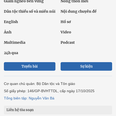
Giảm nghèo bền vững
Nông thôn mới
Dân tộc thiểu số và miền núi
Nội dung chuyên đề
English
Hồ sơ
Ảnh
Video
Multimedia
Podcast
24h qua
Tuyến bài
Sự kiện
Cơ quan chủ quản: Bộ Dân tộc và Tôn giáo
Số giấy phép: 146/GP-BVHTTDL, cấp ngày 17/10/2025
Tổng biên tập: Nguyễn Văn Bá
Liên hệ tòa soạn