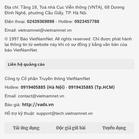
Địa chỉ: Tầng 18, Toà nhà Cục Viễn thông (VNTA), 68 Dương
Đình Nghệ, phường Cầu Giấy, TP. Hà Nội.
Điện thoại:
02439369898
- Hotline:
0923457788
Email: vietnamnet@vietnamnet.vn
© 1997 Báo VietNamNet. All rights reserved. Chỉ được phát hành
lại thông tin từ website này khi có sự đồng ý bằng văn bản của
báo VietNamNet.
Liên hệ quảng cáo
Công ty Cổ phần Truyền thông VietNamNet
0919405885 (Hà Nội)
0919435885 (Tp.HCM)
Hotline:
-
Email: contact@vietnamnet.vn
http://vads.vn
Báo giá:
Hỗ trợ kỹ thuật: support@tech.vietnamnet.vn
Tải ứng dụng
Độc giả gửi bài
Tuyển dụng