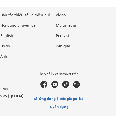
Dân tộc thiểu số và miền núi
Video
Nội dung chuyên đề
Multimedia
English
Podcast
Hồ sơ
24h qua
Ảnh
Theo dõi VietNamNet trên
amNet
5885 (Tp.HCM)
Tải ứng dụng
Độc giả gửi bài
Tuyển dụng