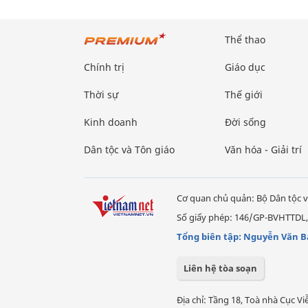
Thể thao
Chính trị
Giáo dục
Thời sự
Thế giới
Kinh doanh
Đời sống
Dân tộc và Tôn giáo
Văn hóa - Giải trí
Cơ quan chủ quản: Bộ Dân tộc v
Số giấy phép: 146/GP-BVHTTDL,
Tổng biên tập: Nguyễn Văn B
Liên hệ tòa soạn
Địa chỉ: Tầng 18, Toà nhà Cục 