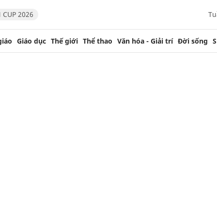
 CUP 2026
Tu
giáo
Giáo dục
Thế giới
Thể thao
Văn hóa - Giải trí
Đời sống
S