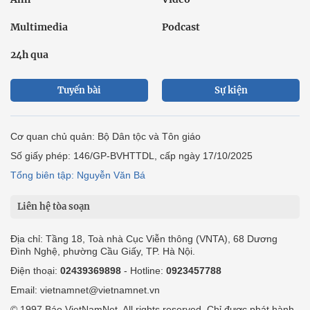
Multimedia
Podcast
24h qua
Tuyến bài
Sự kiện
Cơ quan chủ quản: Bộ Dân tộc và Tôn giáo
Số giấy phép: 146/GP-BVHTTDL, cấp ngày 17/10/2025
Tổng biên tập: Nguyễn Văn Bá
Liên hệ tòa soạn
Địa chỉ: Tầng 18, Toà nhà Cục Viễn thông (VNTA), 68 Dương
Đình Nghệ, phường Cầu Giấy, TP. Hà Nội.
Điện thoại:
02439369898
- Hotline:
0923457788
Email: vietnamnet@vietnamnet.vn
© 1997 Báo VietNamNet. All rights reserved. Chỉ được phát hành