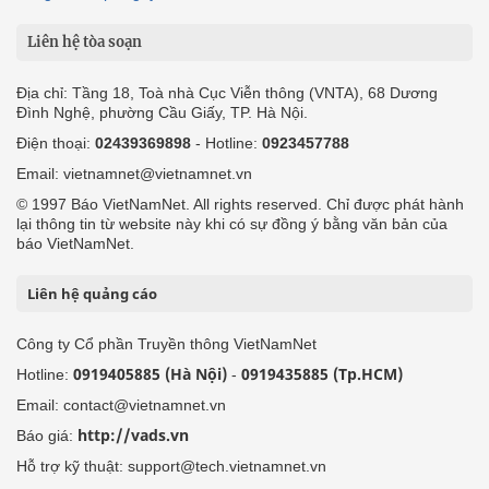
Liên hệ tòa soạn
Địa chỉ: Tầng 18, Toà nhà Cục Viễn thông (VNTA), 68 Dương
Đình Nghệ, phường Cầu Giấy, TP. Hà Nội.
Điện thoại:
02439369898
- Hotline:
0923457788
Email: vietnamnet@vietnamnet.vn
© 1997 Báo VietNamNet. All rights reserved. Chỉ được phát hành
lại thông tin từ website này khi có sự đồng ý bằng văn bản của
báo VietNamNet.
Liên hệ quảng cáo
Công ty Cổ phần Truyền thông VietNamNet
0919405885 (Hà Nội)
0919435885 (Tp.HCM)
Hotline:
-
Email: contact@vietnamnet.vn
http://vads.vn
Báo giá:
Hỗ trợ kỹ thuật: support@tech.vietnamnet.vn