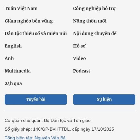
Tuần Việt Nam
Công nghiệp hỗ trợ
Giảm nghèo bền vững
Nông thôn mới
Dân tộc thiểu số và miền núi
Nội dung chuyên đề
English
Hồ sơ
Ảnh
Video
Multimedia
Podcast
24h qua
Tuyến bài
Sự kiện
Cơ quan chủ quản: Bộ Dân tộc và Tôn giáo
Số giấy phép: 146/GP-BVHTTDL, cấp ngày 17/10/2025
Tổng biên tập: Nguyễn Văn Bá