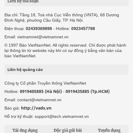
Liên hệ tòa soạn
Địa chỉ: Tầng 18, Toà nhà Cục Viễn thông (VNTA), 68 Dương
Đình Nghệ, phường Cầu Giấy, TP. Hà Nội.
Điện thoại:
02439369898
- Hotline:
0923457788
Email: vietnamnet@vietnamnet.vn
© 1997 Báo VietNamNet. All rights reserved. Chỉ được phát hành
lại thông tin từ website này khi có sự đồng ý bằng văn bản của
báo VietNamNet.
Liên hệ quảng cáo
Công ty Cổ phần Truyền thông VietNamNet
0919405885 (Hà Nội)
0919435885 (Tp.HCM)
Hotline:
-
Email: contact@vietnamnet.vn
http://vads.vn
Báo giá:
Hỗ trợ kỹ thuật: support@tech.vietnamnet.vn
Tải ứng dụng
Độc giả gửi bài
Tuyển dụng