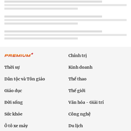
Chính trị
Thời sự
Kinh doanh
Dân tộc và Tôn giáo
Thể thao
Giáo dục
Thế giới
Đời sống
Văn hóa - Giải trí
Sức khỏe
Công nghệ
Ô tô xe máy
Du lịch