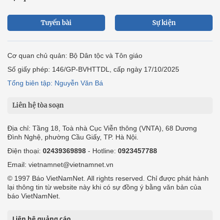
Tuyến bài
Sự kiện
Cơ quan chủ quản: Bộ Dân tộc và Tôn giáo
Số giấy phép: 146/GP-BVHTTDL, cấp ngày 17/10/2025
Tổng biên tập: Nguyễn Văn Bá
Liên hệ tòa soạn
Địa chỉ: Tầng 18, Toà nhà Cục Viễn thông (VNTA), 68 Dương
Đình Nghệ, phường Cầu Giấy, TP. Hà Nội.
Điện thoại:
02439369898
- Hotline:
0923457788
Email: vietnamnet@vietnamnet.vn
© 1997 Báo VietNamNet. All rights reserved. Chỉ được phát hành
lại thông tin từ website này khi có sự đồng ý bằng văn bản của
báo VietNamNet.
Liên hệ quảng cáo