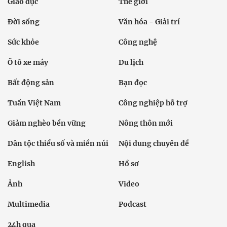
Giáo dục
Thế giới
Đời sống
Văn hóa - Giải trí
Sức khỏe
Công nghệ
Ô tô xe máy
Du lịch
Bất động sản
Bạn đọc
Tuần Việt Nam
Công nghiệp hỗ trợ
Giảm nghèo bền vững
Nông thôn mới
Dân tộc thiểu số và miền núi
Nội dung chuyên đề
English
Hồ sơ
Ảnh
Video
Multimedia
Podcast
24h qua