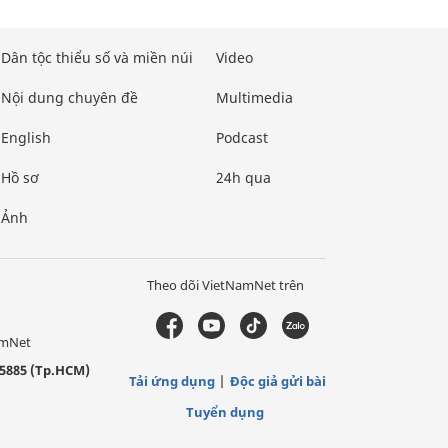
Dân tộc thiểu số và miền núi
Video
Nội dung chuyên đề
Multimedia
English
Podcast
Hồ sơ
24h qua
Ảnh
Theo dõi VietNamNet trên
amNet
5885 (Tp.HCM)
Tải ứng dụng
Độc giả gửi bài
Tuyển dụng