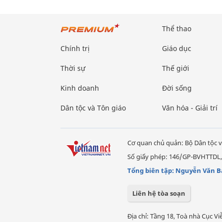
Thể thao
Chính trị
Giáo dục
Thời sự
Thế giới
Kinh doanh
Đời sống
Dân tộc và Tôn giáo
Văn hóa - Giải trí
Cơ quan chủ quản: Bộ Dân tộc v
Số giấy phép: 146/GP-BVHTTDL,
Tổng biên tập: Nguyễn Văn B
Liên hệ tòa soạn
Địa chỉ: Tầng 18, Toà nhà Cục 