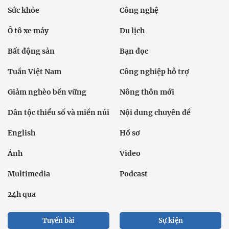
Sức khỏe
Công nghệ
Ô tô xe máy
Du lịch
Bất động sản
Bạn đọc
Tuần Việt Nam
Công nghiệp hỗ trợ
Giảm nghèo bền vững
Nông thôn mới
Dân tộc thiểu số và miền núi
Nội dung chuyên đề
English
Hồ sơ
Ảnh
Video
Multimedia
Podcast
24h qua
Tuyến bài
Sự kiện