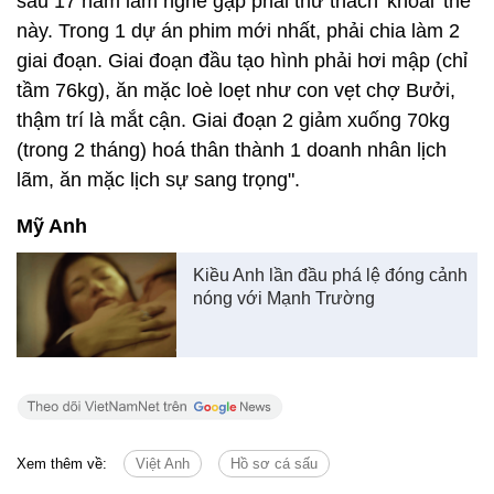
sau 17 năm làm nghề gặp phải thử thách 'khoai' thế
này. Trong 1 dự án phim mới nhất, phải chia làm 2
giai đoạn. Giai đoạn đầu tạo hình phải hơi mập (chỉ
tầm 76kg), ăn mặc loè loẹt như con vẹt chợ Bưởi,
thậm trí là mắt cận. Giai đoạn 2 giảm xuống 70kg
(trong 2 tháng) hoá thân thành 1 doanh nhân lịch
lãm, ăn mặc lịch sự sang trọng".
Mỹ Anh
Kiều Anh lần đầu phá lệ đóng cảnh
nóng với Mạnh Trường
Xem thêm về:
Việt Anh
Hồ sơ cá sấu