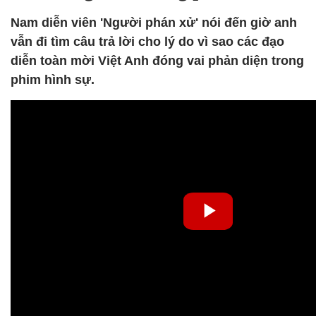
Nam diễn viên 'Người phán xử' nói đến giờ anh
vẫn đi tìm câu trả lời cho lý do vì sao các đạo
diễn toàn mời Việt Anh đóng vai phản diện trong
phim hình sự.