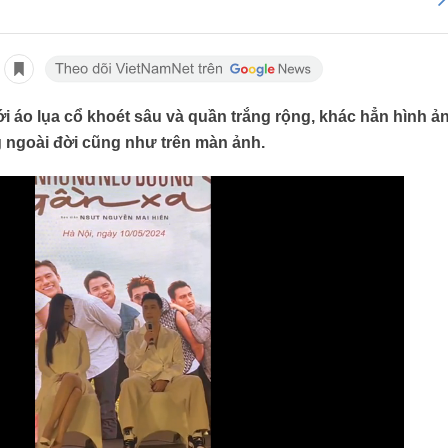
ới áo lụa cổ khoét sâu và quần trắng rộng, khác hẳn hình ả
g ngoài đời cũng như trên màn ảnh.