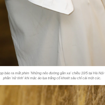
họp báo ra mắt phim 'Những nẻo đường gần xa' chiều 10/5 tại Hà Nội v
phần 'nữ tính' khi mặc áo lụa trắng cổ khoét sâu chỉ cài một cúc.