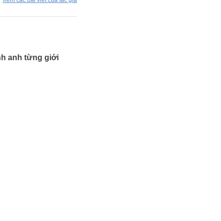
Xem các bài viết của tác giả
nh anh từng giới