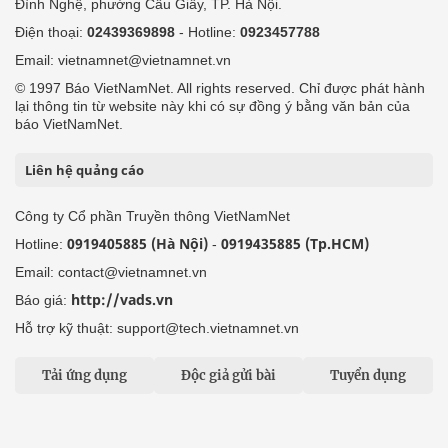
Đình Nghệ, phường Cầu Giấy, TP. Hà Nội.
Điện thoại:
02439369898
- Hotline:
0923457788
Email: vietnamnet@vietnamnet.vn
© 1997 Báo VietNamNet. All rights reserved. Chỉ được phát hành
lại thông tin từ website này khi có sự đồng ý bằng văn bản của
báo VietNamNet.
Liên hệ quảng cáo
Công ty Cổ phần Truyền thông VietNamNet
0919405885 (Hà Nội)
0919435885 (Tp.HCM)
Hotline:
-
Email: contact@vietnamnet.vn
http://vads.vn
Báo giá:
Hỗ trợ kỹ thuật: support@tech.vietnamnet.vn
Tải ứng dụng
Độc giả gửi bài
Tuyển dụng