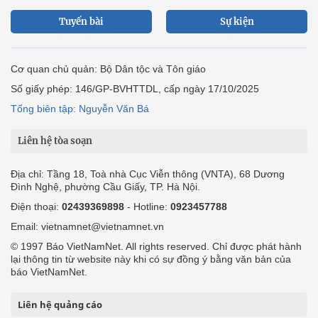
Tuyến bài
Sự kiện
Cơ quan chủ quản: Bộ Dân tộc và Tôn giáo
Số giấy phép: 146/GP-BVHTTDL, cấp ngày 17/10/2025
Tổng biên tập: Nguyễn Văn Bá
Liên hệ tòa soạn
Địa chỉ: Tầng 18, Toà nhà Cục Viễn thông (VNTA), 68 Dương
Đình Nghệ, phường Cầu Giấy, TP. Hà Nội.
Điện thoại:
02439369898
- Hotline:
0923457788
Email: vietnamnet@vietnamnet.vn
© 1997 Báo VietNamNet. All rights reserved. Chỉ được phát hành
lại thông tin từ website này khi có sự đồng ý bằng văn bản của
báo VietNamNet.
Liên hệ quảng cáo