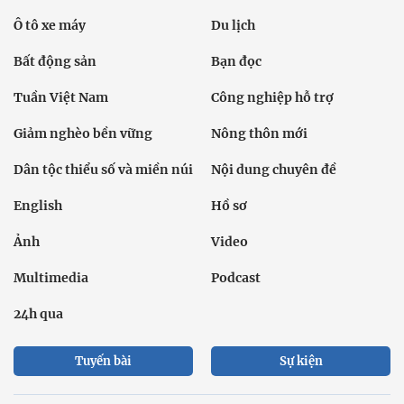
Ô tô xe máy
Du lịch
Bất động sản
Bạn đọc
Tuần Việt Nam
Công nghiệp hỗ trợ
Giảm nghèo bền vững
Nông thôn mới
Dân tộc thiểu số và miền núi
Nội dung chuyên đề
English
Hồ sơ
Ảnh
Video
Multimedia
Podcast
24h qua
Tuyến bài
Sự kiện