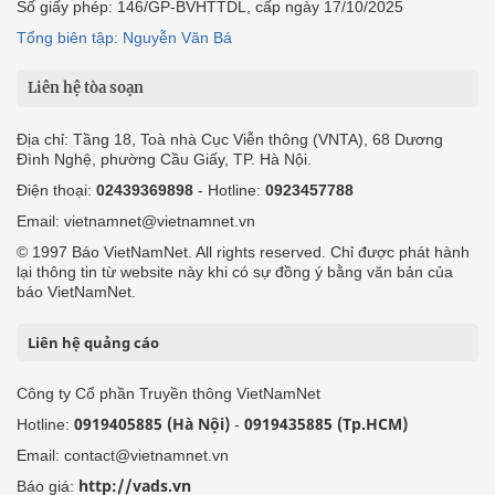
Số giấy phép: 146/GP-BVHTTDL, cấp ngày 17/10/2025
Tổng biên tập: Nguyễn Văn Bá
Liên hệ tòa soạn
Địa chỉ: Tầng 18, Toà nhà Cục Viễn thông (VNTA), 68 Dương
Đình Nghệ, phường Cầu Giấy, TP. Hà Nội.
Điện thoại:
02439369898
- Hotline:
0923457788
Email: vietnamnet@vietnamnet.vn
© 1997 Báo VietNamNet. All rights reserved. Chỉ được phát hành
lại thông tin từ website này khi có sự đồng ý bằng văn bản của
báo VietNamNet.
Liên hệ quảng cáo
Công ty Cổ phần Truyền thông VietNamNet
0919405885 (Hà Nội)
0919435885 (Tp.HCM)
Hotline:
-
Email: contact@vietnamnet.vn
http://vads.vn
Báo giá: