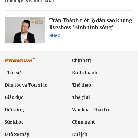
Holdings VN triển khai
Trấn Thành tiết lộ dàn sao khủng
liveshow 'Bình tĩnh sống'
NHẠC
Chính trị
Thời sự
Kinh doanh
Dân tộc và Tôn giáo
Thể thao
Giáo dục
Thế giới
Đời sống
Văn hóa - Giải trí
Sức khỏe
Công nghệ
Ô tô xe máy
Du lịch