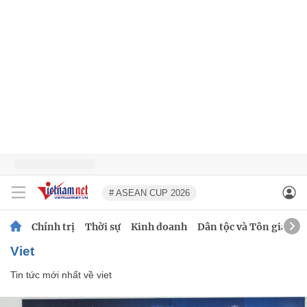
# ASEAN CUP 2026
Chính trị
Thời sự
Kinh doanh
Dân tộc và Tôn giáo
viet
Tin tức mới nhất về
viet