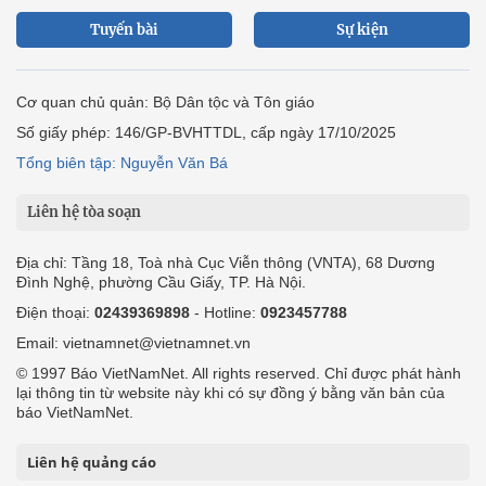
Tuyến bài
Sự kiện
Cơ quan chủ quản: Bộ Dân tộc và Tôn giáo
Số giấy phép: 146/GP-BVHTTDL, cấp ngày 17/10/2025
Tổng biên tập: Nguyễn Văn Bá
Liên hệ tòa soạn
Địa chỉ: Tầng 18, Toà nhà Cục Viễn thông (VNTA), 68 Dương
Đình Nghệ, phường Cầu Giấy, TP. Hà Nội.
Điện thoại:
02439369898
- Hotline:
0923457788
Email: vietnamnet@vietnamnet.vn
© 1997 Báo VietNamNet. All rights reserved. Chỉ được phát hành
lại thông tin từ website này khi có sự đồng ý bằng văn bản của
báo VietNamNet.
Liên hệ quảng cáo