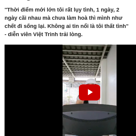
''Thời điểm mới lớn tôi rất lụy tình, 1 ngày, 2
ngày cãi nhau mà chưa làm hoà thì mình như
chết đi sống lại. Không ai tin nổi là tôi thất tình"
- diễn viên Việt Trinh trải lòng.