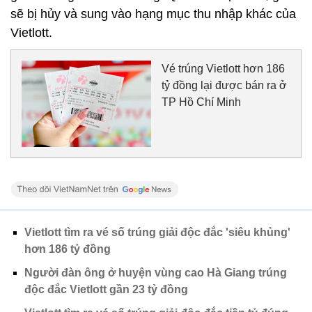
sẽ bị hủy và sung vào hạng mục thu nhập khác của
Vietlott.
Vé trúng Vietlott hơn 186
tỷ đồng lại được bán ra ở
TP Hồ Chí Minh
Vietlott tìm ra vé số trúng giải độc đắc 'siêu khủng'
hơn 186 tỷ đồng
Người đàn ông ở huyện vùng cao Hà Giang trúng
độc đắc Vietlott gần 23 tỷ đồng