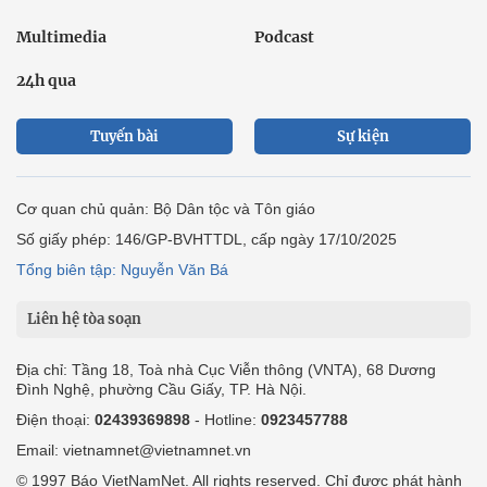
Multimedia
Podcast
24h qua
Tuyến bài
Sự kiện
Cơ quan chủ quản: Bộ Dân tộc và Tôn giáo
Số giấy phép: 146/GP-BVHTTDL, cấp ngày 17/10/2025
Tổng biên tập: Nguyễn Văn Bá
Liên hệ tòa soạn
Địa chỉ: Tầng 18, Toà nhà Cục Viễn thông (VNTA), 68 Dương
Đình Nghệ, phường Cầu Giấy, TP. Hà Nội.
Điện thoại:
02439369898
- Hotline:
0923457788
Email: vietnamnet@vietnamnet.vn
© 1997 Báo VietNamNet. All rights reserved. Chỉ được phát hành