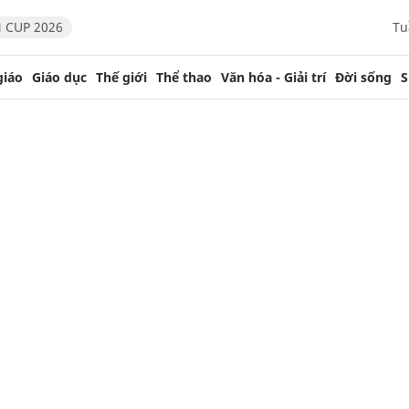
 CUP 2026
Tu
giáo
Giáo dục
Thế giới
Thể thao
Văn hóa - Giải trí
Đời sống
S