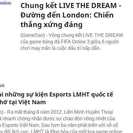
Chung kết LIVE THE DREAM -
Đường đến London: Chiến
thắng xứng đáng
(GameSao) - Vòng chung kết LIVE THE DREAM
của game bóng đá FIFA Online 3 giữa 6 người
chơi may mắn là cuộc đấu trí hấp dẫn.
NG
ại những sự kiện Esports LMHT quốc tế
hớ tại Việt Nam
 - Ra mắt tháng 8 năm 2012, Liên Minh Huyền Thoại
ã nhanh chóng nhận được sự chào đón nồng nhiệt của
 Esports Việt Nam. Sau hơn ba năm phát triển với vô số
y đổi tích cực, LMHT là tổng hòa của một tựa game online