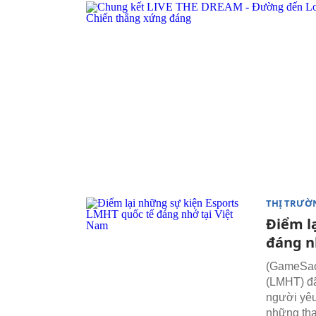
THỊ TRƯỜ
Điểm l
đáng n
(GameSao)
(LMHT) đ
người yêu
những tha